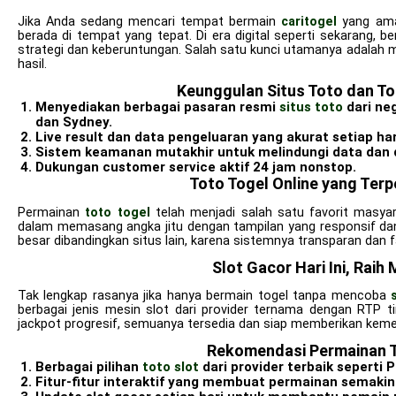
Jika Anda sedang mencari tempat bermain
caritogel
yang ama
berada di tempat yang tepat. Di era digital seperti sekarang, be
strategi dan keberuntungan. Salah satu kunci utamanya adalah 
hasil.
Keunggulan Situs Toto dan To
Menyediakan berbagai pasaran resmi
situs toto
dari ne
dan Sydney.
Live result dan data pengeluaran yang akurat setiap har
Sistem keamanan mutakhir untuk melindungi data dan
Dukungan customer service aktif 24 jam nonstop.
Toto Togel Online yang Terp
Permainan
toto togel
telah menjadi salah satu favorit masy
dalam memasang angka jitu dengan tampilan yang responsif dan c
besar dibandingkan situs lain, karena sistemnya transparan dan fa
Slot Gacor Hari Ini, Rai
Tak lengkap rasanya jika hanya bermain togel tanpa mencoba
berbagai jenis mesin slot dari provider ternama dengan RTP ti
jackpot progresif, semuanya tersedia dan siap memberikan kem
Rekomendasi Permainan To
Berbagai pilihan
toto slot
dari provider terbaik seperti 
Fitur-fitur interaktif yang membuat permainan semaki