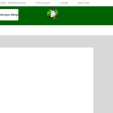
OGEL TERPERCAYA
TOTO SLOT
LOGIN
DAFTAR
ercaya dengan peluang maxwin tinggi dan bonus tanpa henti.