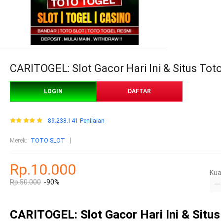
CARITOGEL: Slot Gacor Hari Ini & Situs Tot
LOGIN
DAFTAR
89.238.141 Penilaian
Merek
:
TOTO SLOT
Rp.10.000
Kua
Rp.50.000
-90%
CARITOGEL: Slot Gacor Hari Ini & Situs