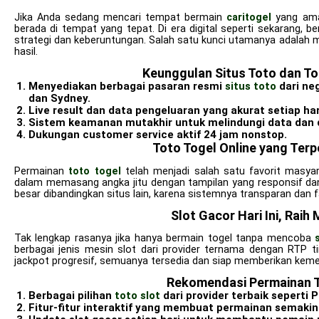
Jika Anda sedang mencari tempat bermain
caritogel
yang ama
berada di tempat yang tepat. Di era digital seperti sekarang, be
strategi dan keberuntungan. Salah satu kunci utamanya adalah 
hasil.
Keunggulan Situs Toto dan To
Menyediakan berbagai pasaran resmi
situs toto
dari ne
dan Sydney.
Live result dan data pengeluaran yang akurat setiap har
Sistem keamanan mutakhir untuk melindungi data dan
Dukungan customer service aktif 24 jam nonstop.
Toto Togel Online yang Terp
Permainan
toto togel
telah menjadi salah satu favorit masy
dalam memasang angka jitu dengan tampilan yang responsif dan c
besar dibandingkan situs lain, karena sistemnya transparan dan fa
Slot Gacor Hari Ini, Rai
Tak lengkap rasanya jika hanya bermain togel tanpa mencoba
berbagai jenis mesin slot dari provider ternama dengan RTP ti
jackpot progresif, semuanya tersedia dan siap memberikan kem
Rekomendasi Permainan To
Berbagai pilihan
toto slot
dari provider terbaik seperti 
Fitur-fitur interaktif yang membuat permainan semaki