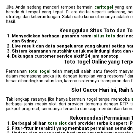
Jika Anda sedang mencari tempat bermain
caritogel
yang ama
berada di tempat yang tepat. Di era digital seperti sekarang, be
strategi dan keberuntungan. Salah satu kunci utamanya adalah 
hasil.
Keunggulan Situs Toto dan To
Menyediakan berbagai pasaran resmi
situs toto
dari ne
dan Sydney.
Live result dan data pengeluaran yang akurat setiap har
Sistem keamanan mutakhir untuk melindungi data dan
Dukungan customer service aktif 24 jam nonstop.
Toto Togel Online yang Terp
Permainan
toto togel
telah menjadi salah satu favorit masy
dalam memasang angka jitu dengan tampilan yang responsif dan c
besar dibandingkan situs lain, karena sistemnya transparan dan fa
Slot Gacor Hari Ini, Rai
Tak lengkap rasanya jika hanya bermain togel tanpa mencoba
berbagai jenis mesin slot dari provider ternama dengan RTP ti
jackpot progresif, semuanya tersedia dan siap memberikan kem
Rekomendasi Permainan To
Berbagai pilihan
toto slot
dari provider terbaik seperti 
Fitur-fitur interaktif yang membuat permainan semaki