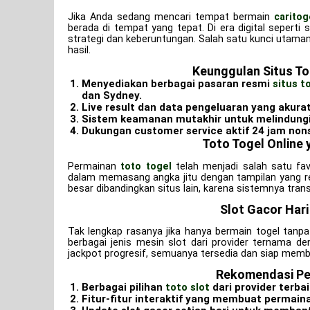
Jika Anda sedang mencari tempat bermain
caritog
berada di tempat yang tepat. Di era digital seperti 
strategi dan keberuntungan. Salah satu kunci utama
hasil.
Keunggulan Situs To
Menyediakan berbagai pasaran resmi
situs t
dan Sydney.
Live result dan data pengeluaran yang akurat 
Sistem keamanan mutakhir untuk melindungi
Dukungan customer service aktif 24 jam non
Toto Togel Online 
Permainan
toto togel
telah menjadi salah satu f
dalam memasang angka jitu dengan tampilan yang res
besar dibandingkan situs lain, karena sistemnya trans
Slot Gacor Hari
Tak lengkap rasanya jika hanya bermain togel tan
berbagai jenis mesin slot dari provider ternama de
jackpot progresif, semuanya tersedia dan siap mem
Rekomendasi Per
Berbagai pilihan
toto slot
dari provider terba
Fitur-fitur interaktif yang membuat permai