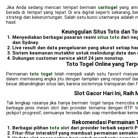
Jika Anda sedang mencari tempat bermain
caritogel
yang ama
berada di tempat yang tepat. Di era digital seperti sekarang, be
strategi dan keberuntungan. Salah satu kunci utamanya adalah 
hasil.
Keunggulan Situs Toto dan To
Menyediakan berbagai pasaran resmi
situs toto
dari ne
dan Sydney.
Live result dan data pengeluaran yang akurat setiap har
Sistem keamanan mutakhir untuk melindungi data dan
Dukungan customer service aktif 24 jam nonstop.
Toto Togel Online yang Terp
Permainan
toto togel
telah menjadi salah satu favorit masy
dalam memasang angka jitu dengan tampilan yang responsif dan c
besar dibandingkan situs lain, karena sistemnya transparan dan fa
Slot Gacor Hari Ini, Rai
Tak lengkap rasanya jika hanya bermain togel tanpa mencoba
berbagai jenis mesin slot dari provider ternama dengan RTP ti
jackpot progresif, semuanya tersedia dan siap memberikan kem
Rekomendasi Permainan To
Berbagai pilihan
toto slot
dari provider terbaik seperti 
Fitur-fitur interaktif yang membuat permainan semaki