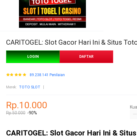
CARITOGEL: Slot Gacor Hari Ini & Situs Tot
LOGIN
DAFTAR
89.238.141 Penilaian
Merek
:
TOTO SLOT
Rp.10.000
Kua
Rp.50.000
-90%
CARITOGEL: Slot Gacor Hari Ini & Situs