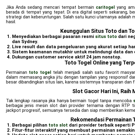
Jika Anda sedang mencari tempat bermain
caritogel
yang ama
berada di tempat yang tepat. Di era digital seperti sekarang, be
strategi dan keberuntungan. Salah satu kunci utamanya adalah 
hasil.
Keunggulan Situs Toto dan To
Menyediakan berbagai pasaran resmi
situs toto
dari ne
dan Sydney.
Live result dan data pengeluaran yang akurat setiap har
Sistem keamanan mutakhir untuk melindungi data dan
Dukungan customer service aktif 24 jam nonstop.
Toto Togel Online yang Terp
Permainan
toto togel
telah menjadi salah satu favorit masy
dalam memasang angka jitu dengan tampilan yang responsif dan c
besar dibandingkan situs lain, karena sistemnya transparan dan fa
Slot Gacor Hari Ini, Rai
Tak lengkap rasanya jika hanya bermain togel tanpa mencoba
berbagai jenis mesin slot dari provider ternama dengan RTP ti
jackpot progresif, semuanya tersedia dan siap memberikan kem
Rekomendasi Permainan To
Berbagai pilihan
toto slot
dari provider terbaik seperti 
Fitur-fitur interaktif yang membuat permainan semaki