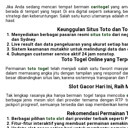
Jika Anda sedang mencari tempat bermain
caritogel
yang ama
berada di tempat yang tepat. Di era digital seperti sekarang, be
strategi dan keberuntungan. Salah satu kunci utamanya adalah 
hasil.
Keunggulan Situs Toto dan To
Menyediakan berbagai pasaran resmi
situs toto
dari ne
dan Sydney.
Live result dan data pengeluaran yang akurat setiap har
Sistem keamanan mutakhir untuk melindungi data dan
Dukungan customer service aktif 24 jam nonstop.
Toto Togel Online yang Terp
Permainan
toto togel
telah menjadi salah satu favorit masy
dalam memasang angka jitu dengan tampilan yang responsif dan c
besar dibandingkan situs lain, karena sistemnya transparan dan fa
Slot Gacor Hari Ini, Rai
Tak lengkap rasanya jika hanya bermain togel tanpa mencoba
berbagai jenis mesin slot dari provider ternama dengan RTP ti
jackpot progresif, semuanya tersedia dan siap memberikan kem
Rekomendasi Permainan To
Berbagai pilihan
toto slot
dari provider terbaik seperti 
Fitur-fitur interaktif yang membuat permainan semaki