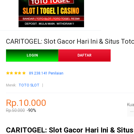
CARITOGEL: Slot Gacor Hari Ini & Situs Tot
LOGIN
DAFTAR
89.238.141 Penilaian
Merek
:
TOTO SLOT
Rp.10.000
Kua
Rp.50.000
-90%
CARITOGEL: Slot Gacor Hari Ini & Situs