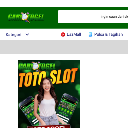
Ingin cuan dari sl
LazMall
Pulsa & Tagihan
Kategori