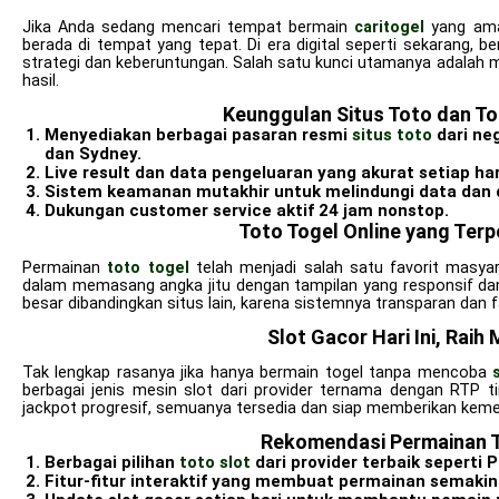
Jika Anda sedang mencari tempat bermain
caritogel
yang ama
berada di tempat yang tepat. Di era digital seperti sekarang, be
strategi dan keberuntungan. Salah satu kunci utamanya adalah 
hasil.
Keunggulan Situs Toto dan To
Menyediakan berbagai pasaran resmi
situs toto
dari ne
dan Sydney.
Live result dan data pengeluaran yang akurat setiap har
Sistem keamanan mutakhir untuk melindungi data dan
Dukungan customer service aktif 24 jam nonstop.
Toto Togel Online yang Terp
Permainan
toto togel
telah menjadi salah satu favorit masy
dalam memasang angka jitu dengan tampilan yang responsif dan c
besar dibandingkan situs lain, karena sistemnya transparan dan fa
Slot Gacor Hari Ini, Rai
Tak lengkap rasanya jika hanya bermain togel tanpa mencoba
berbagai jenis mesin slot dari provider ternama dengan RTP ti
jackpot progresif, semuanya tersedia dan siap memberikan kem
Rekomendasi Permainan To
Berbagai pilihan
toto slot
dari provider terbaik seperti 
Fitur-fitur interaktif yang membuat permainan semaki