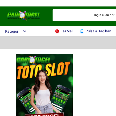
Ingin cuan dari 
LazMall
Pulsa & Tagihan
Kategori