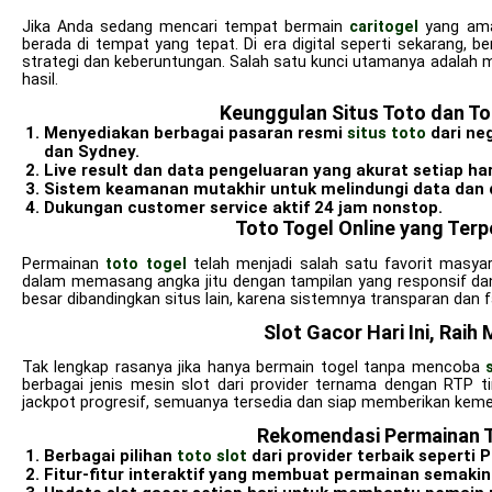
Jika Anda sedang mencari tempat bermain
caritogel
yang ama
berada di tempat yang tepat. Di era digital seperti sekarang, be
strategi dan keberuntungan. Salah satu kunci utamanya adalah 
hasil.
Keunggulan Situs Toto dan To
Menyediakan berbagai pasaran resmi
situs toto
dari ne
dan Sydney.
Live result dan data pengeluaran yang akurat setiap har
Sistem keamanan mutakhir untuk melindungi data dan
Dukungan customer service aktif 24 jam nonstop.
Toto Togel Online yang Terp
Permainan
toto togel
telah menjadi salah satu favorit masy
dalam memasang angka jitu dengan tampilan yang responsif dan c
besar dibandingkan situs lain, karena sistemnya transparan dan fa
Slot Gacor Hari Ini, Rai
Tak lengkap rasanya jika hanya bermain togel tanpa mencoba
berbagai jenis mesin slot dari provider ternama dengan RTP ti
jackpot progresif, semuanya tersedia dan siap memberikan kem
Rekomendasi Permainan To
Berbagai pilihan
toto slot
dari provider terbaik seperti 
Fitur-fitur interaktif yang membuat permainan semaki