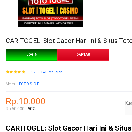
CARITOGEL: Slot Gacor Hari Ini & Situs Tot
LOGIN
DAFTAR
89.238.141 Penilaian
Merek
:
TOTO SLOT
Rp.10.000
Kua
Rp.50.000
-90%
CARITOGEL: Slot Gacor Hari Ini & Situs