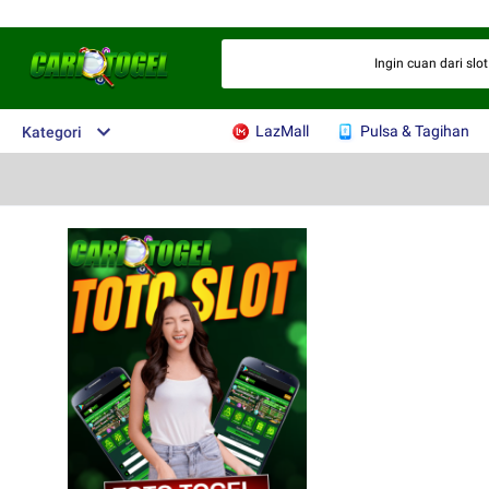
Ingin cuan dari slot
LazMall
Pulsa & Tagihan
Kategori