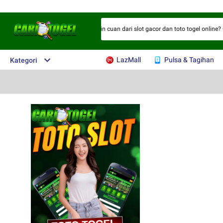
Ingin cuan dari slot gacor dan toto togel online?
LazMall
Pulsa & Tagihan
Kategori