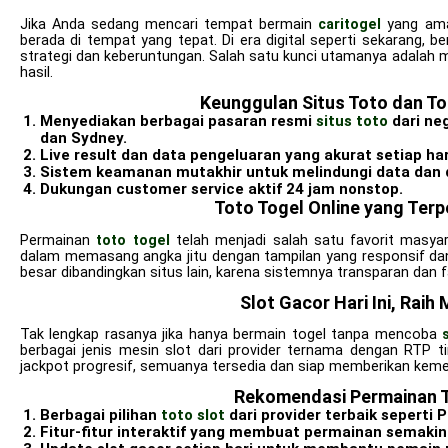
Jika Anda sedang mencari tempat bermain
caritogel
yang ama
berada di tempat yang tepat. Di era digital seperti sekarang, be
strategi dan keberuntungan. Salah satu kunci utamanya adalah 
hasil.
Keunggulan Situs Toto dan To
Menyediakan berbagai pasaran resmi
situs toto
dari ne
dan Sydney.
Live result dan data pengeluaran yang akurat setiap har
Sistem keamanan mutakhir untuk melindungi data dan
Dukungan customer service aktif 24 jam nonstop.
Toto Togel Online yang Terp
Permainan
toto togel
telah menjadi salah satu favorit masy
dalam memasang angka jitu dengan tampilan yang responsif dan c
besar dibandingkan situs lain, karena sistemnya transparan dan fa
Slot Gacor Hari Ini, Rai
Tak lengkap rasanya jika hanya bermain togel tanpa mencoba
berbagai jenis mesin slot dari provider ternama dengan RTP ti
jackpot progresif, semuanya tersedia dan siap memberikan kem
Rekomendasi Permainan To
Berbagai pilihan
toto slot
dari provider terbaik seperti 
Fitur-fitur interaktif yang membuat permainan semaki