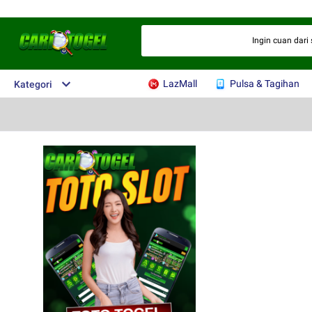
Ingin cuan dari s
LazMall
Pulsa & Tagihan
Kategori