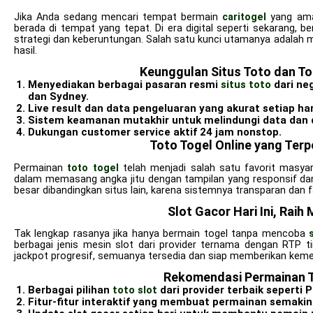
Jika Anda sedang mencari tempat bermain
caritogel
yang ama
berada di tempat yang tepat. Di era digital seperti sekarang, be
strategi dan keberuntungan. Salah satu kunci utamanya adalah 
hasil.
Keunggulan Situs Toto dan To
Menyediakan berbagai pasaran resmi
situs toto
dari ne
dan Sydney.
Live result dan data pengeluaran yang akurat setiap har
Sistem keamanan mutakhir untuk melindungi data dan
Dukungan customer service aktif 24 jam nonstop.
Toto Togel Online yang Terp
Permainan
toto togel
telah menjadi salah satu favorit masy
dalam memasang angka jitu dengan tampilan yang responsif dan c
besar dibandingkan situs lain, karena sistemnya transparan dan fa
Slot Gacor Hari Ini, Rai
Tak lengkap rasanya jika hanya bermain togel tanpa mencoba
berbagai jenis mesin slot dari provider ternama dengan RTP ti
jackpot progresif, semuanya tersedia dan siap memberikan kem
Rekomendasi Permainan To
Berbagai pilihan
toto slot
dari provider terbaik seperti 
Fitur-fitur interaktif yang membuat permainan semaki