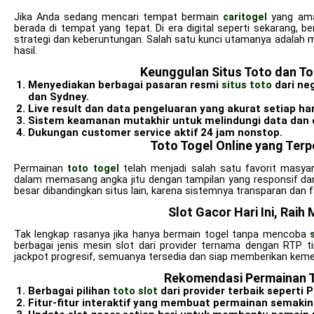
Jika Anda sedang mencari tempat bermain
caritogel
yang ama
berada di tempat yang tepat. Di era digital seperti sekarang, be
strategi dan keberuntungan. Salah satu kunci utamanya adalah 
hasil.
Keunggulan Situs Toto dan To
Menyediakan berbagai pasaran resmi
situs toto
dari ne
dan Sydney.
Live result dan data pengeluaran yang akurat setiap har
Sistem keamanan mutakhir untuk melindungi data dan
Dukungan customer service aktif 24 jam nonstop.
Toto Togel Online yang Terp
Permainan
toto togel
telah menjadi salah satu favorit masy
dalam memasang angka jitu dengan tampilan yang responsif dan c
besar dibandingkan situs lain, karena sistemnya transparan dan fa
Slot Gacor Hari Ini, Rai
Tak lengkap rasanya jika hanya bermain togel tanpa mencoba
berbagai jenis mesin slot dari provider ternama dengan RTP ti
jackpot progresif, semuanya tersedia dan siap memberikan kem
Rekomendasi Permainan To
Berbagai pilihan
toto slot
dari provider terbaik seperti 
Fitur-fitur interaktif yang membuat permainan semaki