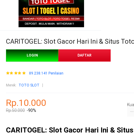
CARITOGEL: Slot Gacor Hari Ini & Situs Tot
LOGIN
DAFTAR
89.238.141 Penilaian
Merek
:
TOTO SLOT
Rp.10.000
Kua
Rp.50.000
-90%
CARITOGEL: Slot Gacor Hari Ini & Situs