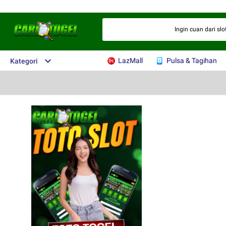
Ingin cuan dari slot
LazMall
Pulsa & Tagihan
Kategori