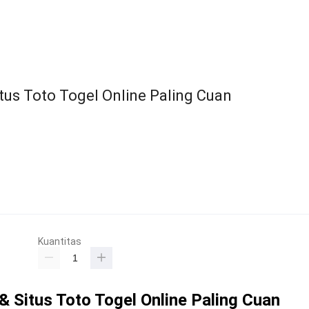
itus Toto Togel Online Paling Cuan
Kuantitas
& Situs Toto Togel Online Paling Cuan