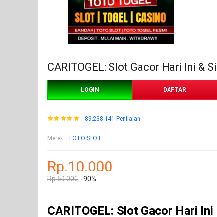
CARITOGEL: Slot Gacor Hari Ini & S
LOGIN
DAFTAR
89.238.141 Penilaian
Merek
:
TOTO SLOT
Rp.10.000
Rp.50.000
-90%
CARITOGEL: Slot Gacor Hari Ini 