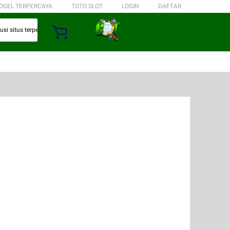
OGEL TERPERCAYA
TOTO SLOT
LOGIN
DAFTAR
i situs terpercaya dengan peluang maxwin tinggi dan bonus tanpa henti.