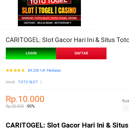
CARITOGEL: Slot Gacor Hari Ini & Situs Tot
LOGIN
DAFTAR
89.238.141 Penilaian
Merek
:
TOTO SLOT
Rp.10.000
Kua
Rp.50.000
-90%
CARITOGEL: Slot Gacor Hari Ini & Situs