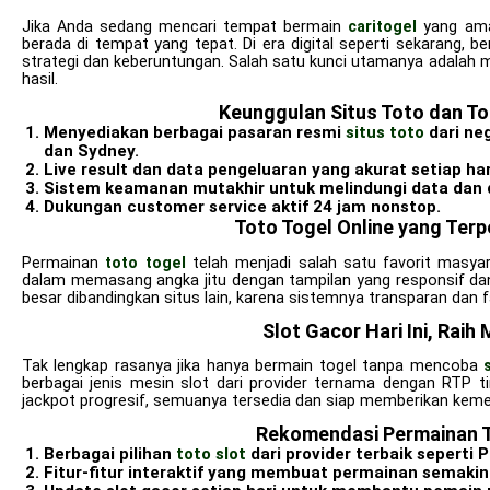
Jika Anda sedang mencari tempat bermain
caritogel
yang ama
berada di tempat yang tepat. Di era digital seperti sekarang, be
strategi dan keberuntungan. Salah satu kunci utamanya adalah 
hasil.
Keunggulan Situs Toto dan To
Menyediakan berbagai pasaran resmi
situs toto
dari ne
dan Sydney.
Live result dan data pengeluaran yang akurat setiap har
Sistem keamanan mutakhir untuk melindungi data dan
Dukungan customer service aktif 24 jam nonstop.
Toto Togel Online yang Terp
Permainan
toto togel
telah menjadi salah satu favorit masy
dalam memasang angka jitu dengan tampilan yang responsif dan c
besar dibandingkan situs lain, karena sistemnya transparan dan fa
Slot Gacor Hari Ini, Rai
Tak lengkap rasanya jika hanya bermain togel tanpa mencoba
berbagai jenis mesin slot dari provider ternama dengan RTP ti
jackpot progresif, semuanya tersedia dan siap memberikan kem
Rekomendasi Permainan To
Berbagai pilihan
toto slot
dari provider terbaik seperti 
Fitur-fitur interaktif yang membuat permainan semaki