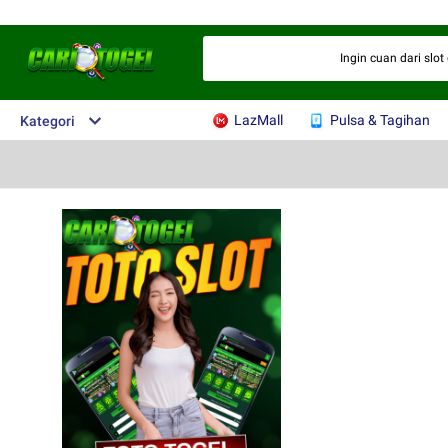
Ingin cuan dari slot 
LazMall
Pulsa & Tagihan
Kategori