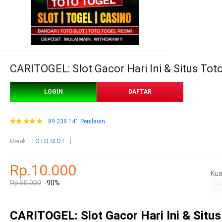
CARITOGEL: Slot Gacor Hari Ini & Situs Tot
LOGIN
DAFTAR
89.238.141 Penilaian
Merek
:
TOTO SLOT
Rp.10.000
Kua
Rp.50.000
-90%
CARITOGEL: Slot Gacor Hari Ini & Situs