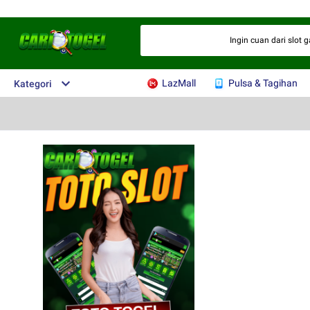
Ingin cuan dari slot g
LazMall
Pulsa & Tagihan
Kategori