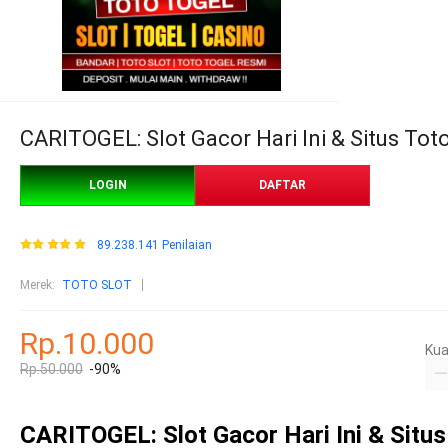
CARITOGEL: Slot Gacor Hari Ini & Situs Tot
LOGIN
DAFTAR
89.238.141 Penilaian
Merek
:
TOTO SLOT
Rp.10.000
Kua
Rp.50.000
-90%
CARITOGEL: Slot Gacor Hari Ini & Situs