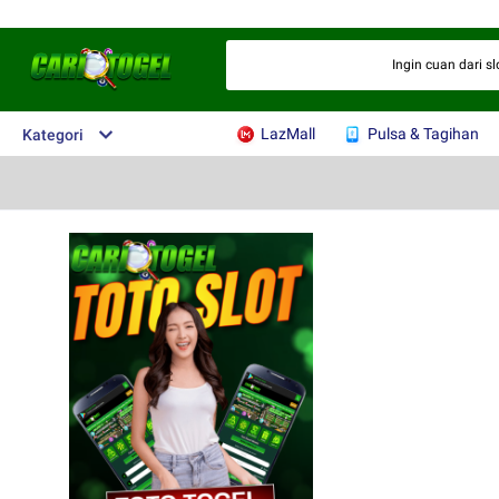
Ingin cuan dari slo
LazMall
Pulsa & Tagihan
Kategori