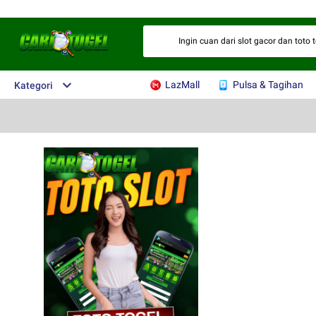
Ingin cuan dari slot gacor dan toto t
LazMall
Pulsa & Tagihan
Kategori