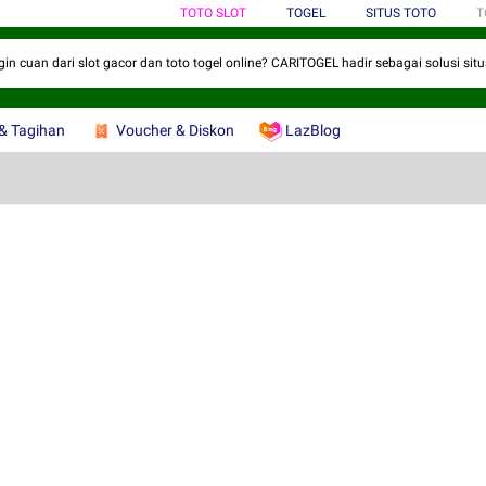
TOTO SLOT
TOGEL
SITUS TOTO
T
cuan dari slot gacor dan toto togel online? CARITOGEL hadir sebagai solusi situs 
& Tagihan
Voucher & Diskon
LazBlog