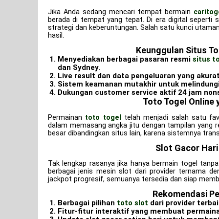
Jika Anda sedang mencari tempat bermain
caritog
berada di tempat yang tepat. Di era digital seperti 
strategi dan keberuntungan. Salah satu kunci utama
hasil.
Keunggulan Situs To
Menyediakan berbagai pasaran resmi
situs t
dan Sydney.
Live result dan data pengeluaran yang akurat 
Sistem keamanan mutakhir untuk melindungi
Dukungan customer service aktif 24 jam non
Toto Togel Online 
Permainan
toto togel
telah menjadi salah satu f
dalam memasang angka jitu dengan tampilan yang res
besar dibandingkan situs lain, karena sistemnya trans
Slot Gacor Hari
Tak lengkap rasanya jika hanya bermain togel tan
berbagai jenis mesin slot dari provider ternama de
jackpot progresif, semuanya tersedia dan siap mem
Rekomendasi Per
Berbagai pilihan
toto slot
dari provider terba
Fitur-fitur interaktif yang membuat permai