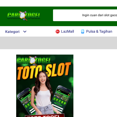
Ingin cuan dari slot gaco
LazMall
Pulsa & Tagihan
Kategori