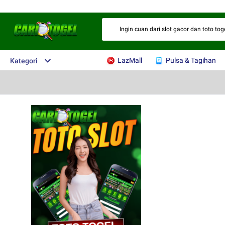
Ingin cuan dari slot gacor dan toto tog
LazMall
Pulsa & Tagihan
Kategori