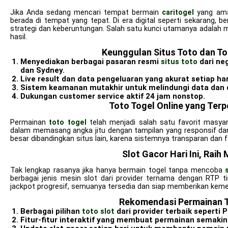
Jika Anda sedang mencari tempat bermain
caritogel
yang ama
berada di tempat yang tepat. Di era digital seperti sekarang, be
strategi dan keberuntungan. Salah satu kunci utamanya adalah 
hasil.
Keunggulan Situs Toto dan To
Menyediakan berbagai pasaran resmi
situs toto
dari ne
dan Sydney.
Live result dan data pengeluaran yang akurat setiap har
Sistem keamanan mutakhir untuk melindungi data dan
Dukungan customer service aktif 24 jam nonstop.
Toto Togel Online yang Terp
Permainan
toto togel
telah menjadi salah satu favorit masy
dalam memasang angka jitu dengan tampilan yang responsif dan c
besar dibandingkan situs lain, karena sistemnya transparan dan fa
Slot Gacor Hari Ini, Rai
Tak lengkap rasanya jika hanya bermain togel tanpa mencoba
berbagai jenis mesin slot dari provider ternama dengan RTP ti
jackpot progresif, semuanya tersedia dan siap memberikan kem
Rekomendasi Permainan To
Berbagai pilihan
toto slot
dari provider terbaik seperti 
Fitur-fitur interaktif yang membuat permainan semaki