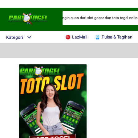
Ingin cuan dari slot gacor dan toto togel onli
LazMall
Pulsa & Tagihan
Kategori