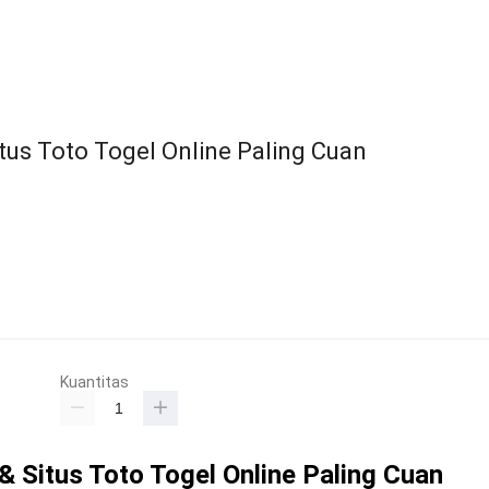
itus Toto Togel Online Paling Cuan
Kuantitas
& Situs Toto Togel Online Paling Cuan