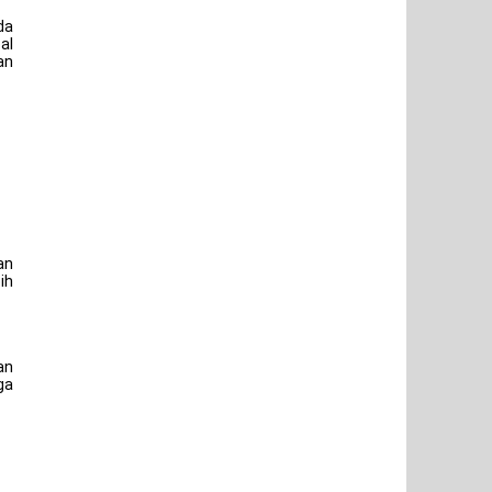
da
al
an
an
ih
an
ga