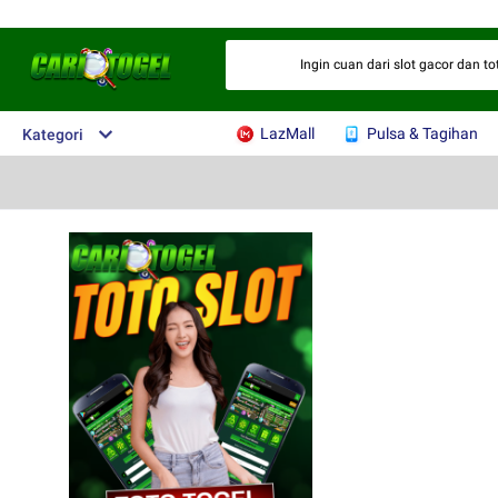
Ingin cuan dari slot gacor dan to
LazMall
Pulsa & Tagihan
Kategori