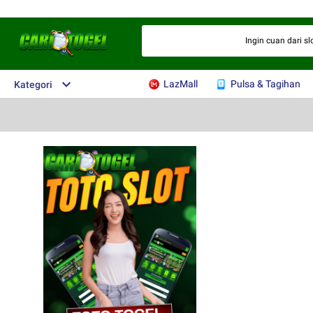
Ingin cuan dari slo
LazMall
Pulsa & Tagihan
Kategori