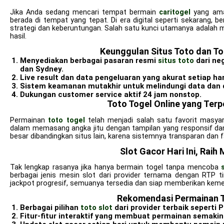
Jika Anda sedang mencari tempat bermain
caritogel
yang ama
berada di tempat yang tepat. Di era digital seperti sekarang, be
strategi dan keberuntungan. Salah satu kunci utamanya adalah 
hasil.
Keunggulan Situs Toto dan To
Menyediakan berbagai pasaran resmi
situs toto
dari ne
dan Sydney.
Live result dan data pengeluaran yang akurat setiap har
Sistem keamanan mutakhir untuk melindungi data dan
Dukungan customer service aktif 24 jam nonstop.
Toto Togel Online yang Terp
Permainan
toto togel
telah menjadi salah satu favorit masy
dalam memasang angka jitu dengan tampilan yang responsif dan c
besar dibandingkan situs lain, karena sistemnya transparan dan fa
Slot Gacor Hari Ini, Rai
Tak lengkap rasanya jika hanya bermain togel tanpa mencoba
berbagai jenis mesin slot dari provider ternama dengan RTP ti
jackpot progresif, semuanya tersedia dan siap memberikan kem
Rekomendasi Permainan To
Berbagai pilihan
toto slot
dari provider terbaik seperti 
Fitur-fitur interaktif yang membuat permainan semaki