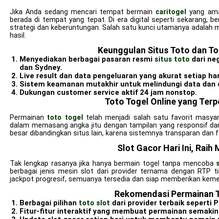
Jika Anda sedang mencari tempat bermain
caritogel
yang ama
berada di tempat yang tepat. Di era digital seperti sekarang, be
strategi dan keberuntungan. Salah satu kunci utamanya adalah 
hasil.
Keunggulan Situs Toto dan To
Menyediakan berbagai pasaran resmi
situs toto
dari ne
dan Sydney.
Live result dan data pengeluaran yang akurat setiap har
Sistem keamanan mutakhir untuk melindungi data dan
Dukungan customer service aktif 24 jam nonstop.
Toto Togel Online yang Terp
Permainan
toto togel
telah menjadi salah satu favorit masy
dalam memasang angka jitu dengan tampilan yang responsif dan c
besar dibandingkan situs lain, karena sistemnya transparan dan fa
Slot Gacor Hari Ini, Rai
Tak lengkap rasanya jika hanya bermain togel tanpa mencoba
berbagai jenis mesin slot dari provider ternama dengan RTP ti
jackpot progresif, semuanya tersedia dan siap memberikan kem
Rekomendasi Permainan To
Berbagai pilihan
toto slot
dari provider terbaik seperti 
Fitur-fitur interaktif yang membuat permainan semaki