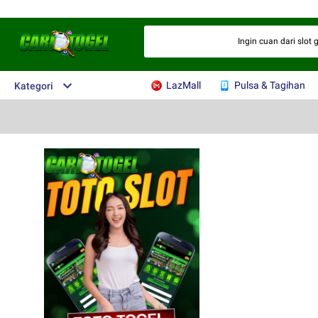
Ingin cuan dari slot g
LazMall
Pulsa & Tagihan
Kategori