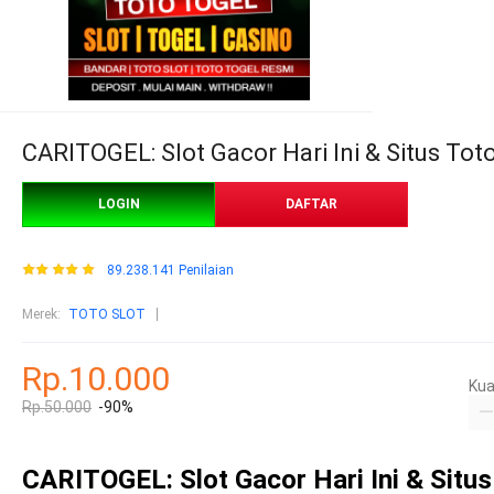
CARITOGEL: Slot Gacor Hari Ini & Situs Tot
LOGIN
DAFTAR
89.238.141 Penilaian
Merek
:
TOTO SLOT
Rp.10.000
Kua
Rp.50.000
-90%
CARITOGEL: Slot Gacor Hari Ini & Situs