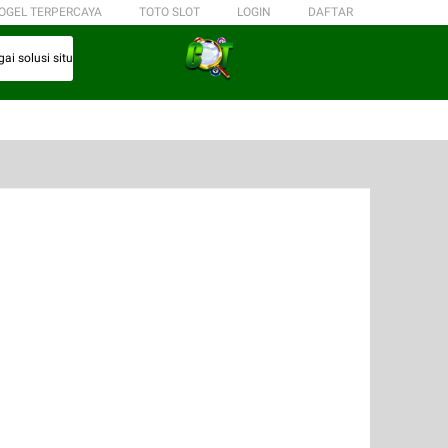
OGEL TERPERCAYA
TOTO SLOT
LOGIN
DAFTAR
 solusi situs terpercaya dengan peluang maxwin tinggi dan bonus tanpa henti.