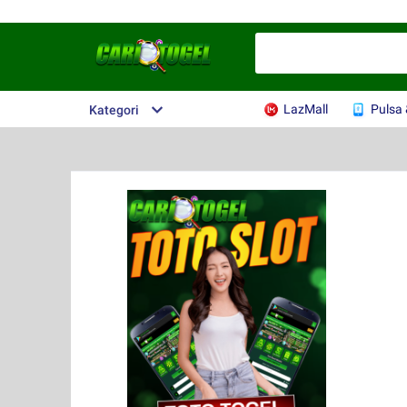
LazMall
Pulsa 
Kategori