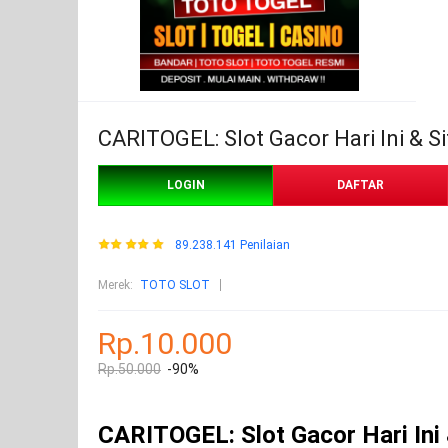
CARITOGEL: Slot Gacor Hari Ini & S
LOGIN
DAFTAR
89.238.141 Penilaian
Merek
:
TOTO SLOT
Rp.10.000
Rp.50.000
-90%
CARITOGEL: Slot Gacor Hari Ini 