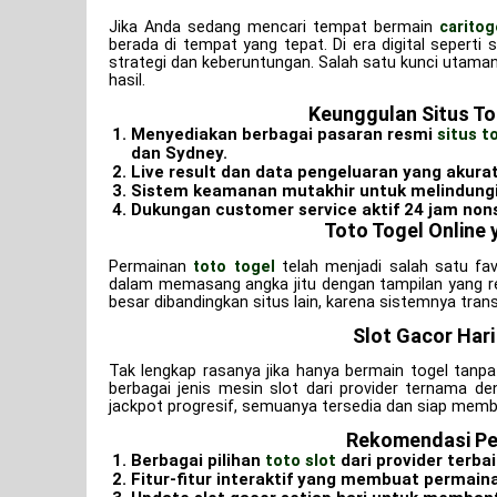
Jika Anda sedang mencari tempat bermain
caritog
berada di tempat yang tepat. Di era digital seperti 
strategi dan keberuntungan. Salah satu kunci utama
hasil.
Keunggulan Situs To
Menyediakan berbagai pasaran resmi
situs t
dan Sydney.
Live result dan data pengeluaran yang akurat 
Sistem keamanan mutakhir untuk melindungi
Dukungan customer service aktif 24 jam non
Toto Togel Online 
Permainan
toto togel
telah menjadi salah satu f
dalam memasang angka jitu dengan tampilan yang res
besar dibandingkan situs lain, karena sistemnya trans
Slot Gacor Hari
Tak lengkap rasanya jika hanya bermain togel tan
berbagai jenis mesin slot dari provider ternama de
jackpot progresif, semuanya tersedia dan siap mem
Rekomendasi Per
Berbagai pilihan
toto slot
dari provider terba
Fitur-fitur interaktif yang membuat permai