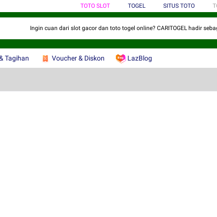
TOTO SLOT
TOGEL
SITUS TOTO
T
Ingin cuan dari slot gacor dan toto togel online? CARITOGEL hadir sebagai
& Tagihan
Voucher & Diskon
LazBlog