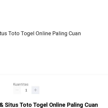
itus Toto Togel Online Paling Cuan
Kuantitas
& Situs Toto Togel Online Paling Cuan