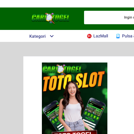
Ingin cuan
LazMall
Pulsa 
Kategori