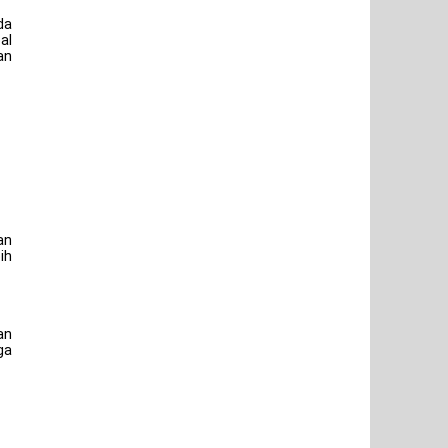
da
al
an
an
ih
an
ga