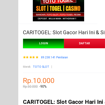
CARITOGEL: Slot Gacor Hari Ini & S
LOGIN
DAFTAR
89.238.141 Penilaian
Merek
:
TOTO SLOT
Rp.10.000
Rp.50.000
-90%
CARITOGEL: Slot Gacor Hari Ini 