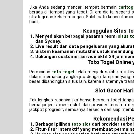
Jika Anda sedang mencari tempat bermain
caritog
berada di tempat yang tepat. Di era digital seperti 
strategi dan keberuntungan. Salah satu kunci utama
hasil.
Keunggulan Situs To
Menyediakan berbagai pasaran resmi
situs t
dan Sydney.
Live result dan data pengeluaran yang akurat 
Sistem keamanan mutakhir untuk melindungi
Dukungan customer service aktif 24 jam non
Toto Togel Online 
Permainan
toto togel
telah menjadi salah satu f
dalam memasang angka jitu dengan tampilan yang res
besar dibandingkan situs lain, karena sistemnya trans
Slot Gacor Hari
Tak lengkap rasanya jika hanya bermain togel tan
berbagai jenis mesin slot dari provider ternama de
jackpot progresif, semuanya tersedia dan siap mem
Rekomendasi Per
Berbagai pilihan
toto slot
dari provider terba
Fitur-fitur interaktif yang membuat permai