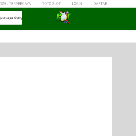
OGEL TERPERCAYA
TOTO SLOT
LOGIN
DAFTAR
percaya dengan peluang maxwin tinggi dan bonus tanpa henti.