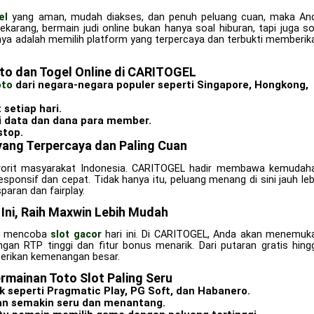
el
yang aman, mudah diakses, dan penuh peluang cuan, maka An
sekarang, bermain judi online bukan hanya soal hiburan, tapi juga so
nya adalah memilih platform yang terpercaya dan terbukti memberik
to dan Togel Online di CARITOGEL
oto
dari negara-negara populer seperti Singapore, Hongkong,
setiap hari.
 data dan dana para member.
stop.
yang Terpercaya dan Paling Cuan
avorit masyarakat Indonesia. CARITOGEL hadir membawa kemudah
ponsif dan cepat. Tidak hanya itu, peluang menang di sini jauh leb
paran dan fairplay.
 Ini, Raih Maxwin Lebih Mudah
pa mencoba
slot gacor
hari ini. Di CARITOGEL, Anda akan menemuk
ngan RTP tinggi dan fitur bonus menarik. Dari putaran gratis hing
berikan kemenangan besar.
mainan Toto Slot Paling Seru
ik seperti Pragmatic Play, PG Soft, dan Habanero.
nan semakin seru dan menantang.