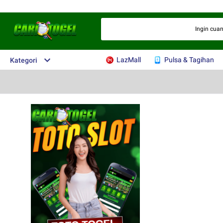
Ingin cuan 
LazMall
Pulsa & Tagihan
Kategori