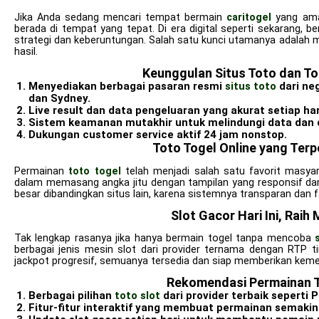
Jika Anda sedang mencari tempat bermain
caritogel
yang ama
berada di tempat yang tepat. Di era digital seperti sekarang, be
strategi dan keberuntungan. Salah satu kunci utamanya adalah 
hasil.
Keunggulan Situs Toto dan To
Menyediakan berbagai pasaran resmi
situs toto
dari ne
dan Sydney.
Live result dan data pengeluaran yang akurat setiap har
Sistem keamanan mutakhir untuk melindungi data dan
Dukungan customer service aktif 24 jam nonstop.
Toto Togel Online yang Terp
Permainan
toto togel
telah menjadi salah satu favorit masy
dalam memasang angka jitu dengan tampilan yang responsif dan c
besar dibandingkan situs lain, karena sistemnya transparan dan fa
Slot Gacor Hari Ini, Rai
Tak lengkap rasanya jika hanya bermain togel tanpa mencoba
berbagai jenis mesin slot dari provider ternama dengan RTP ti
jackpot progresif, semuanya tersedia dan siap memberikan kem
Rekomendasi Permainan To
Berbagai pilihan
toto slot
dari provider terbaik seperti 
Fitur-fitur interaktif yang membuat permainan semaki