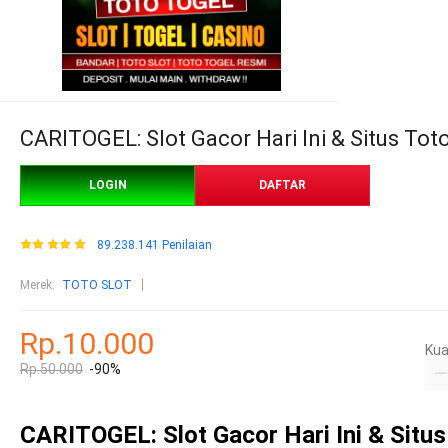
CARITOGEL: Slot Gacor Hari Ini & Situs Tot
LOGIN
DAFTAR
89.238.141 Penilaian
Merek
:
TOTO SLOT
Rp.10.000
Kua
Rp.50.000
-90%
CARITOGEL: Slot Gacor Hari Ini & Situs