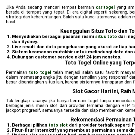
Jika Anda sedang mencari tempat bermain
caritogel
yang ama
berada di tempat yang tepat. Di era digital seperti sekarang, be
strategi dan keberuntungan. Salah satu kunci utamanya adalah 
hasil.
Keunggulan Situs Toto dan To
Menyediakan berbagai pasaran resmi
situs toto
dari ne
dan Sydney.
Live result dan data pengeluaran yang akurat setiap har
Sistem keamanan mutakhir untuk melindungi data dan
Dukungan customer service aktif 24 jam nonstop.
Toto Togel Online yang Terp
Permainan
toto togel
telah menjadi salah satu favorit masy
dalam memasang angka jitu dengan tampilan yang responsif dan c
besar dibandingkan situs lain, karena sistemnya transparan dan fa
Slot Gacor Hari Ini, Rai
Tak lengkap rasanya jika hanya bermain togel tanpa mencoba
berbagai jenis mesin slot dari provider ternama dengan RTP ti
jackpot progresif, semuanya tersedia dan siap memberikan kem
Rekomendasi Permainan To
Berbagai pilihan
toto slot
dari provider terbaik seperti 
Fitur-fitur interaktif yang membuat permainan semaki