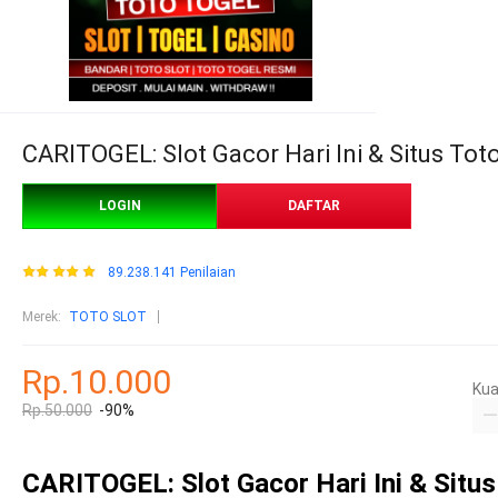
CARITOGEL: Slot Gacor Hari Ini & Situs Tot
LOGIN
DAFTAR
89.238.141 Penilaian
Merek
:
TOTO SLOT
Rp.10.000
Kua
Rp.50.000
-90%
CARITOGEL: Slot Gacor Hari Ini & Situs