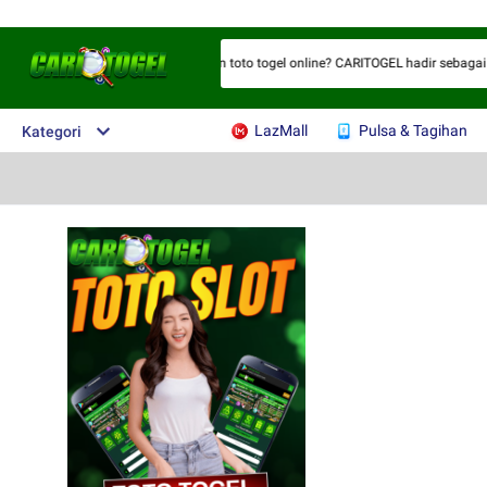
Ingin cuan dari slot gacor dan toto togel online? CARITOGEL hadir sebagai 
LazMall
Pulsa & Tagihan
Kategori