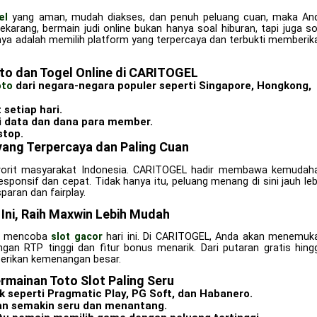
el
yang aman, mudah diakses, dan penuh peluang cuan, maka An
sekarang, bermain judi online bukan hanya soal hiburan, tapi juga so
nya adalah memilih platform yang terpercaya dan terbukti memberik
to dan Togel Online di CARITOGEL
oto
dari negara-negara populer seperti Singapore, Hongkong,
setiap hari.
 data dan dana para member.
stop.
yang Terpercaya dan Paling Cuan
avorit masyarakat Indonesia. CARITOGEL hadir membawa kemudah
ponsif dan cepat. Tidak hanya itu, peluang menang di sini jauh leb
paran dan fairplay.
 Ini, Raih Maxwin Lebih Mudah
pa mencoba
slot gacor
hari ini. Di CARITOGEL, Anda akan menemuk
ngan RTP tinggi dan fitur bonus menarik. Dari putaran gratis hing
berikan kemenangan besar.
mainan Toto Slot Paling Seru
ik seperti Pragmatic Play, PG Soft, dan Habanero.
nan semakin seru dan menantang.