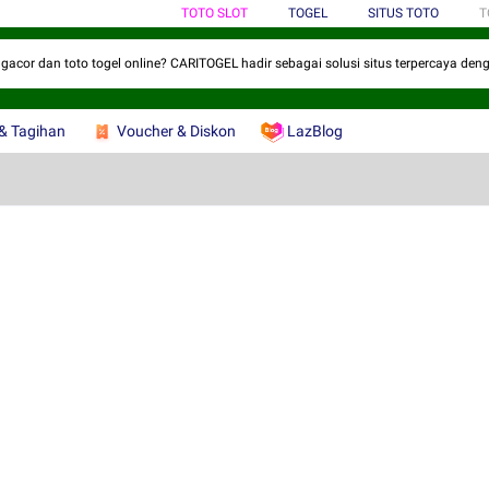
TOTO SLOT
TOGEL
SITUS TOTO
T
cor dan toto togel online? CARITOGEL hadir sebagai solusi situs terpercaya dengan
& Tagihan
Voucher & Diskon
LazBlog