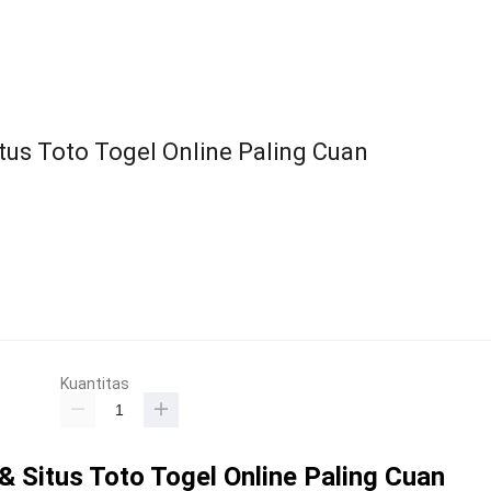
itus Toto Togel Online Paling Cuan
Kuantitas
& Situs Toto Togel Online Paling Cuan