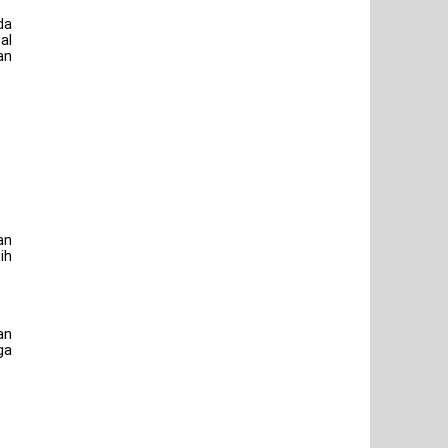
da
al
an
an
ih
an
ga