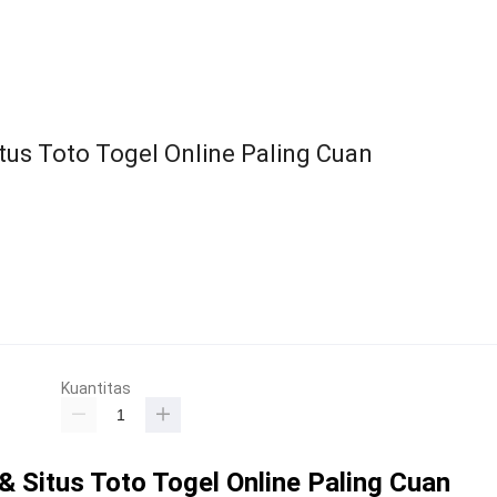
itus Toto Togel Online Paling Cuan
Kuantitas
& Situs Toto Togel Online Paling Cuan