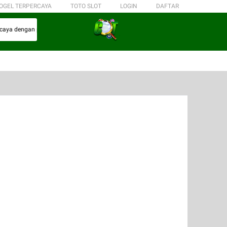
OGEL TERPERCAYA
TOTO SLOT
LOGIN
DAFTAR
caya dengan peluang maxwin tinggi dan bonus tanpa henti.