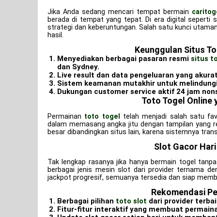
Jika Anda sedang mencari tempat bermain
caritog
berada di tempat yang tepat. Di era digital seperti 
strategi dan keberuntungan. Salah satu kunci utama
hasil.
Keunggulan Situs To
Menyediakan berbagai pasaran resmi
situs t
dan Sydney.
Live result dan data pengeluaran yang akurat 
Sistem keamanan mutakhir untuk melindungi
Dukungan customer service aktif 24 jam non
Toto Togel Online 
Permainan
toto togel
telah menjadi salah satu f
dalam memasang angka jitu dengan tampilan yang res
besar dibandingkan situs lain, karena sistemnya trans
Slot Gacor Hari
Tak lengkap rasanya jika hanya bermain togel tan
berbagai jenis mesin slot dari provider ternama de
jackpot progresif, semuanya tersedia dan siap mem
Rekomendasi Per
Berbagai pilihan
toto slot
dari provider terba
Fitur-fitur interaktif yang membuat permai