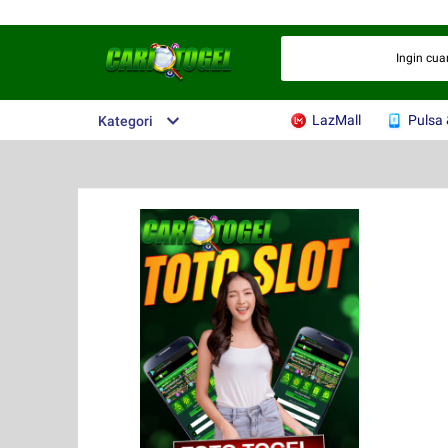
Ingin cuan d
LazMall
Pulsa 
Kategori