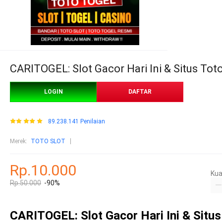
CARITOGEL: Slot Gacor Hari Ini & Situs Tot
LOGIN
DAFTAR
89.238.141 Penilaian
Merek
:
TOTO SLOT
Rp.10.000
Kua
Rp.50.000
-90%
CARITOGEL: Slot Gacor Hari Ini & Situs