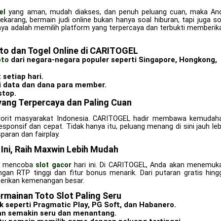
el
yang aman, mudah diakses, dan penuh peluang cuan, maka An
sekarang, bermain judi online bukan hanya soal hiburan, tapi juga so
nya adalah memilih platform yang terpercaya dan terbukti memberik
to dan Togel Online di CARITOGEL
oto
dari negara-negara populer seperti Singapore, Hongkong,
setiap hari.
 data dan dana para member.
stop.
yang Terpercaya dan Paling Cuan
avorit masyarakat Indonesia. CARITOGEL hadir membawa kemudah
ponsif dan cepat. Tidak hanya itu, peluang menang di sini jauh leb
paran dan fairplay.
 Ini, Raih Maxwin Lebih Mudah
pa mencoba
slot gacor
hari ini. Di CARITOGEL, Anda akan menemuk
ngan RTP tinggi dan fitur bonus menarik. Dari putaran gratis hing
berikan kemenangan besar.
mainan Toto Slot Paling Seru
ik seperti Pragmatic Play, PG Soft, dan Habanero.
nan semakin seru dan menantang.