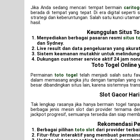
Jika Anda sedang mencari tempat bermain
caritog
berada di tempat yang tepat. Di era digital seperti 
strategi dan keberuntungan. Salah satu kunci utama
hasil.
Keunggulan Situs To
Menyediakan berbagai pasaran resmi
situs t
dan Sydney.
Live result dan data pengeluaran yang akurat 
Sistem keamanan mutakhir untuk melindungi
Dukungan customer service aktif 24 jam non
Toto Togel Online 
Permainan
toto togel
telah menjadi salah satu f
dalam memasang angka jitu dengan tampilan yang res
besar dibandingkan situs lain, karena sistemnya trans
Slot Gacor Hari
Tak lengkap rasanya jika hanya bermain togel tan
berbagai jenis mesin slot dari provider ternama de
jackpot progresif, semuanya tersedia dan siap mem
Rekomendasi Per
Berbagai pilihan
toto slot
dari provider terba
Fitur-fitur interaktif yang membuat permai