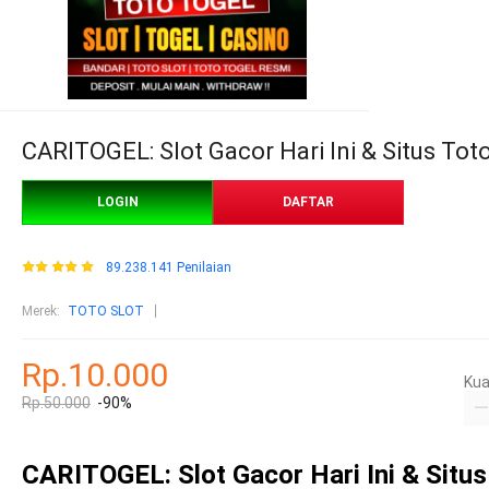
CARITOGEL: Slot Gacor Hari Ini & Situs Tot
LOGIN
DAFTAR
89.238.141 Penilaian
Merek
:
TOTO SLOT
Rp.10.000
Kua
Rp.50.000
-90%
CARITOGEL: Slot Gacor Hari Ini & Situs