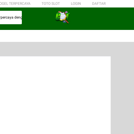
OGEL TERPERCAYA
TOTO SLOT
LOGIN
DAFTAR
ercaya dengan peluang maxwin tinggi dan bonus tanpa henti.