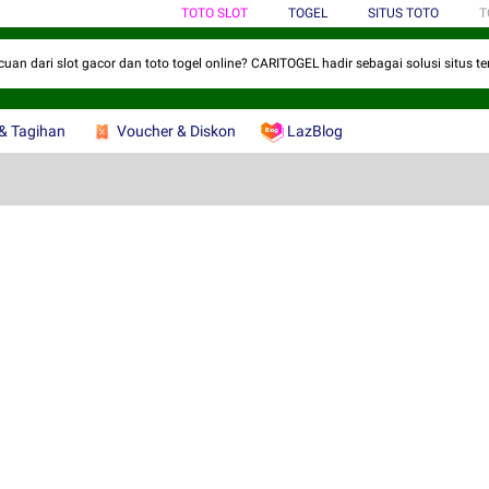
TOTO SLOT
TOGEL
SITUS TOTO
T
 dari slot gacor dan toto togel online? CARITOGEL hadir sebagai solusi situs terp
& Tagihan
Voucher & Diskon
LazBlog