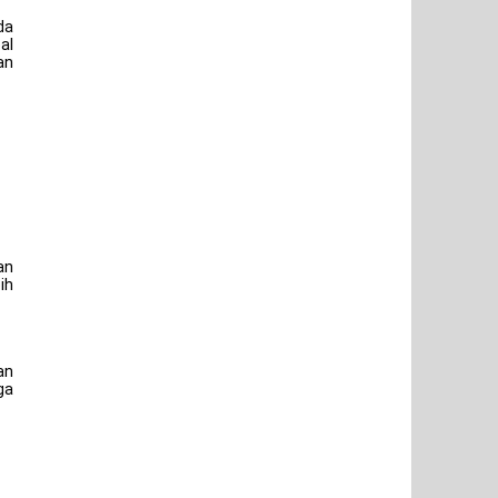
da
al
an
an
ih
an
ga