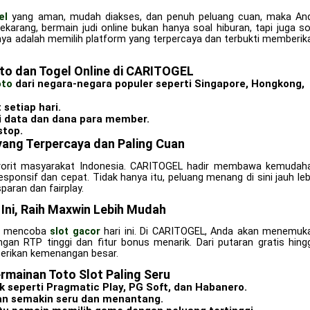
el
yang aman, mudah diakses, dan penuh peluang cuan, maka An
sekarang, bermain judi online bukan hanya soal hiburan, tapi juga so
nya adalah memilih platform yang terpercaya dan terbukti memberik
to dan Togel Online di CARITOGEL
oto
dari negara-negara populer seperti Singapore, Hongkong,
setiap hari.
 data dan dana para member.
stop.
yang Terpercaya dan Paling Cuan
avorit masyarakat Indonesia. CARITOGEL hadir membawa kemudah
ponsif dan cepat. Tidak hanya itu, peluang menang di sini jauh leb
paran dan fairplay.
 Ini, Raih Maxwin Lebih Mudah
pa mencoba
slot gacor
hari ini. Di CARITOGEL, Anda akan menemuk
ngan RTP tinggi dan fitur bonus menarik. Dari putaran gratis hing
berikan kemenangan besar.
mainan Toto Slot Paling Seru
ik seperti Pragmatic Play, PG Soft, dan Habanero.
nan semakin seru dan menantang.