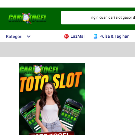
Ingin cuan dari slot gacor d
LazMall
Pulsa & Tagihan
Kategori