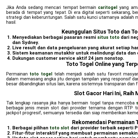
Jika Anda sedang mencari tempat bermain
caritogel
yang ama
berada di tempat yang tepat. Di era digital seperti sekarang, be
strategi dan keberuntungan. Salah satu kunci utamanya adalah 
hasil.
Keunggulan Situs Toto dan To
Menyediakan berbagai pasaran resmi
situs toto
dari ne
dan Sydney.
Live result dan data pengeluaran yang akurat setiap har
Sistem keamanan mutakhir untuk melindungi data dan
Dukungan customer service aktif 24 jam nonstop.
Toto Togel Online yang Terp
Permainan
toto togel
telah menjadi salah satu favorit masy
dalam memasang angka jitu dengan tampilan yang responsif dan c
besar dibandingkan situs lain, karena sistemnya transparan dan fa
Slot Gacor Hari Ini, Rai
Tak lengkap rasanya jika hanya bermain togel tanpa mencoba
berbagai jenis mesin slot dari provider ternama dengan RTP ti
jackpot progresif, semuanya tersedia dan siap memberikan kem
Rekomendasi Permainan To
Berbagai pilihan
toto slot
dari provider terbaik seperti 
Fitur-fitur interaktif yang membuat permainan semaki