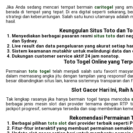
Jika Anda sedang mencari tempat bermain
caritogel
yang ama
berada di tempat yang tepat. Di era digital seperti sekarang, be
strategi dan keberuntungan. Salah satu kunci utamanya adalah 
hasil.
Keunggulan Situs Toto dan To
Menyediakan berbagai pasaran resmi
situs toto
dari ne
dan Sydney.
Live result dan data pengeluaran yang akurat setiap har
Sistem keamanan mutakhir untuk melindungi data dan
Dukungan customer service aktif 24 jam nonstop.
Toto Togel Online yang Terp
Permainan
toto togel
telah menjadi salah satu favorit masy
dalam memasang angka jitu dengan tampilan yang responsif dan c
besar dibandingkan situs lain, karena sistemnya transparan dan fa
Slot Gacor Hari Ini, Rai
Tak lengkap rasanya jika hanya bermain togel tanpa mencoba
berbagai jenis mesin slot dari provider ternama dengan RTP ti
jackpot progresif, semuanya tersedia dan siap memberikan kem
Rekomendasi Permainan To
Berbagai pilihan
toto slot
dari provider terbaik seperti 
Fitur-fitur interaktif yang membuat permainan semaki