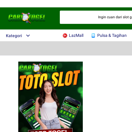
Ingin cuan dari slot g
LazMall
Pulsa & Tagihan
Kategori