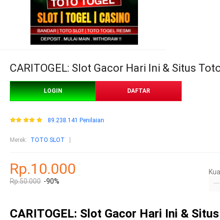
CARITOGEL: Slot Gacor Hari Ini & Situs Tot
LOGIN
DAFTAR
89.238.141 Penilaian
Merek
:
TOTO SLOT
Rp.10.000
Kua
Rp.50.000
-90%
CARITOGEL: Slot Gacor Hari Ini & Situs