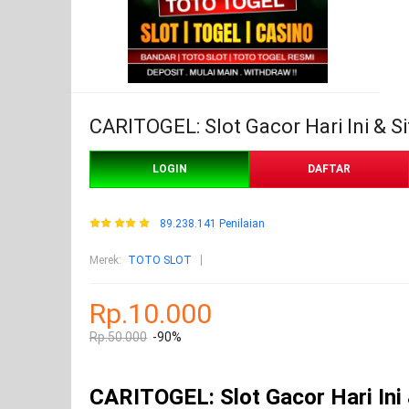
CARITOGEL: Slot Gacor Hari Ini & S
LOGIN
DAFTAR
89.238.141 Penilaian
Merek
:
TOTO SLOT
Rp.10.000
Rp.50.000
-90%
CARITOGEL: Slot Gacor Hari Ini 