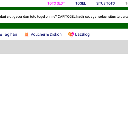
TOTO SLOT
TOGEL
SITUS TOTO
T
i slot gacor dan toto togel online? CARITOGEL hadir sebagai solusi situs terperca
& Tagihan
Voucher & Diskon
LazBlog