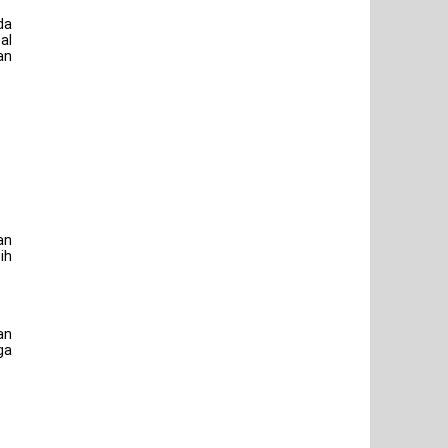
da
al
an
an
ih
an
ga