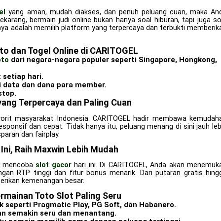
el
yang aman, mudah diakses, dan penuh peluang cuan, maka An
sekarang, bermain judi online bukan hanya soal hiburan, tapi juga so
nya adalah memilih platform yang terpercaya dan terbukti memberik
to dan Togel Online di CARITOGEL
oto
dari negara-negara populer seperti Singapore, Hongkong,
setiap hari.
 data dan dana para member.
stop.
yang Terpercaya dan Paling Cuan
avorit masyarakat Indonesia. CARITOGEL hadir membawa kemudah
ponsif dan cepat. Tidak hanya itu, peluang menang di sini jauh leb
paran dan fairplay.
 Ini, Raih Maxwin Lebih Mudah
pa mencoba
slot gacor
hari ini. Di CARITOGEL, Anda akan menemuk
ngan RTP tinggi dan fitur bonus menarik. Dari putaran gratis hing
berikan kemenangan besar.
mainan Toto Slot Paling Seru
ik seperti Pragmatic Play, PG Soft, dan Habanero.
nan semakin seru dan menantang.