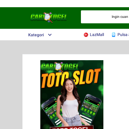
Ingin cuan dar
LazMall
Pulsa 
Kategori